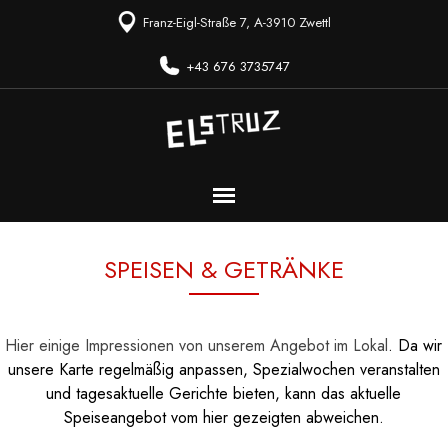
Direkt zum Seiteninhalt
Franz-Eigl-Straße 7, A-3910 Zwettl
+43 676 3735747
Menü überspringen
SPEISEN & GETRÄNKE
Hier einige Impressionen von unserem Angebot im Lokal
. Da wir
unsere Karte regelmäßig anpassen, Spezialwochen veranstalten
und tagesaktuelle Gerichte bieten, kann das aktuelle
Speiseangebot vom hier gezeigten abweichen.