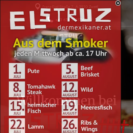
Direkt zum Seiteninhalt
Franz-Eigl-Straße 7, A-3910 Zwettl
+43 676 3735747
Menü überspringen
Willkommen bei